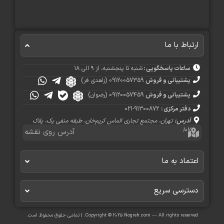
رتباط با ما
ساعات پاسخگویی :
شنبه تا پنجشنبه، از ۹ الی ۱۸
پشتیبانی و فروش
09120057359 (زاهدی فر)
پشتیبانی و فروش
09120057459 (رضوان)
دفتر مرکزی :
91300872-021
آدرس:
تهران، مجتمع تجاری الماس کریم‌خان، طبقه منفی یک، پلاک
۱۰۷
آدرس روی نقشه
عتماد به ما
سترسی سریع​
Copyright © 2025 Nogreh.com — All rights reserve. | تمامی حقوق محفوظ است.