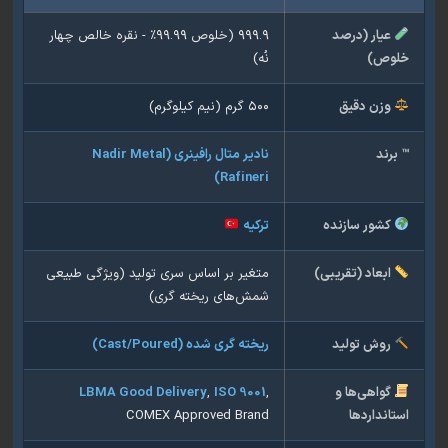
یار (درصد
۹۹۹.۹ (خلوص ۹۹.۹۹٪ - نقره خالص چهار
وص)
نُه)
زن دقیق
۵۰۰ گرم (نیم کیلوگرم)
رند
نادیر متال رافینری (Nadir Metal
Rafineri)
شور سازنده
ترکیه
بعاد (تقریبی)
متغیر بر اساس سری تولید (ویژگی طبیعی
شمش‌های ریخته گری)
وش تولید
ریخته گری شده (Cast/Poured)
واهی‌ها و
,
ISO 9001
,
LBMA Good Delivery
انداردها
COMEX Approved Brand