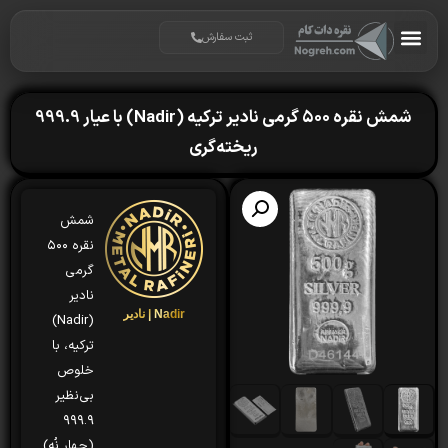
ثبت سفارش
شمش نقره ۵۰۰ گرمی نادیر ترکیه (Nadir) با عیار 999.9
ریخته‌گری
شمش
نقره ۵۰۰
گرمی
نادیر
Nadir | نادیر
(Nadir)
ترکیه، با
خلوص
بی‌نظیر
۹۹۹.۹
(چهار نُه)