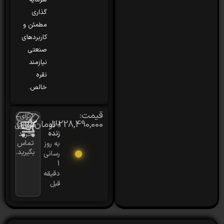
سرمایه
گذاری
مطمئن و
کاربردهای
صنعتی
نیازمند
نقره
خالص.
قیمت:
برای
228,490,000
تومان
بازار
سفارش
زنده
خرید
تماس
به روز
بگیرید.
رسانی
1
دقیقه
قبل