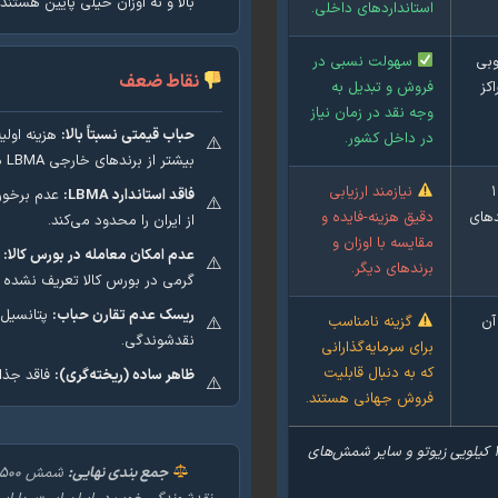
بالا و نه اوزان خیلی پایین هستند.
استانداردهای داخلی.
وبی
سهولت نسبی در
نقاط ضعف
کز
فروش و تبدیل به
وجه نقد در زمان نیاز
حباب قیمتی نسبتاً بالا:
در داخل کشور.
بیشتر از برندهای خارجی LBMA دار است.
حباب قیمتی شمش ۵۰۰ گرمی زیوتو معمولاً بالاتر از ۱
نیازمند ارزیابی
فاقد استاندارد LBMA:
عدم برخورد
دهای
دقیق هزینه-فایده و
از ایران را محدود می‌کند.
مقایسه با اوزان و
عدم امکان معامله در بورس کالا:
برندهای دیگر.
گرمی در بورس کالا تعریف نشده ا
ریسک عدم تقارن حباب:
پتانسیل ز
 آن
گزینه نامناسب
نقدشوندگی.
برای سرمایه‌گذارانی
که به دنبال قابلیت
ظاهر ساده (ریخته‌گری):
فاقد جذا
فروش جهانی هستند.
برای تصمیم‌گیری بهتر، مشخصات و قیمت این محصول را با شمش ۱ کیلویی زیوتو و سایر شمش‌های
جمع بندی نهایی: