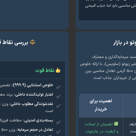
لی مناسبی دارد اما حباب قیمتی
بررسی نقاط قوت و
د در سبد سرمایه‌گذاری و مصارف
عتبر زیوتو (ساویس)، با ارائه خلوص
نقاط قوت
۹۹۹.۹ و بسته‌بندی امن، یک گزینه استاندارد داخلی محسوب می‌شود. وزن ۵۰۰ گرمی تعادل مناسبی بین
ی از خریداران جذاب است.
خلوص استثنایی (۹۹۹.۹):
تضمین‌ک
اعتبار تولیدکننده داخلی:
برند معتب
اهمیت برای
نقدشوندگی مطلوب داخلی:
خریدار
است.
بسته‌بندی امنیتی:
حفاظت فیزیکی 
بقه،
اطمینان از اصالت
تعادل در حجم سرمایه:
و
ست.
و کیفیت در چارچوب