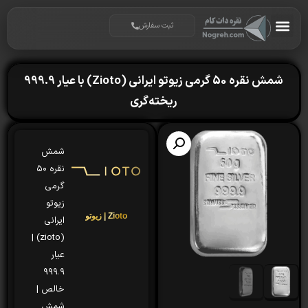
ثبت سفارش
شمش نقره 50 گرمی زیوتو ایرانی (Zioto) با عیار 999.9
ریخته‌گری
شمش
نقره ۵۰
گرمی
زیوتو
Zioto | زیوتو
ایرانی
(zioto) |
عیار
۹۹۹.۹
خالص |
شمش