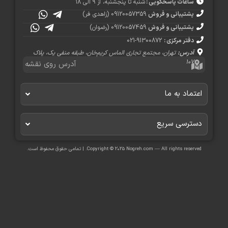
ساعات پاسخگویی :
شنبه تا پنجشنبه، از ۹ الی ۱۸
پشتیبانی و فروش
09120057359 (زاهدی فر)
پشتیبانی و فروش
09120057459 (رضوان)
دفتر مرکزی :
91300872-021
آدرس:
تهران، مجتمع تجاری الماس کریم‌خان، طبقه منفی یک، پلاک
۱۰۷
آدرس روی نقشه
عتماد به ما
سترسی سریع​
Copyright © 2025 Nogreh.com — All rights reserve. | تمامی حقوق محفوظ است.