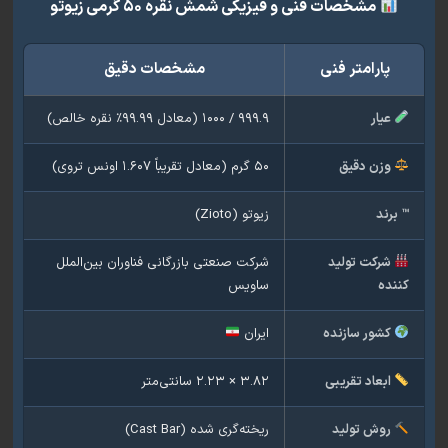
مشخصات فنی و فیزیکی شمش نقره ۵۰ گرمی زیوتو
پارامتر فنی
مشخصات دقیق
یار
۹۹۹.۹ / ۱۰۰۰ (معادل ۹۹.۹۹٪ نقره خالص)
زن دقیق
۵۰ گرم (معادل تقریباً ۱.۶۰۷ اونس تروی)
رند
زیوتو (Zioto)
رکت تولید
شرکت صنعتی بازرگانی فناوران بین‌الملل
ده
ساویس
شور سازنده
ایران
بعاد تقریبی
۳.۸۲ × ۲.۲۳ سانتی‌متر
وش تولید
ریخته‌گری شده (Cast Bar)