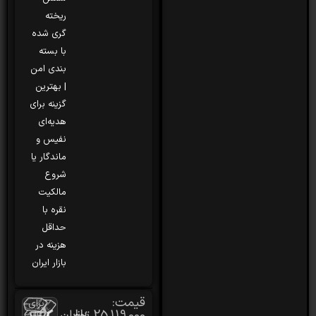
ریخته
گری شده
با بسته
بندی امن
| بهترین
گزینه برای
هدیه‌ای
نفیس و
ماندگار یا
شروع
مالکیت
نقره با
حداقل
هزینه در
بازار ایران
قیمت:
برای
25,119,000
تومان
بازار