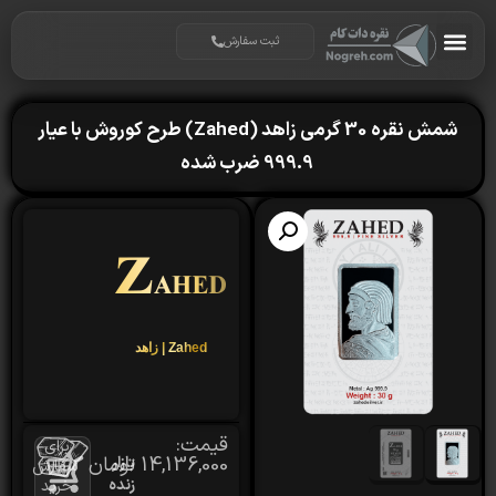
ثبت سفارش
شمش نقره 30 گرمی زاهد (Zahed) طرح کوروش با عیار
999.9 ضرب شده
Zahed | زاهد
قیمت:
برای
14,136,000
تومان
بازار
سفارش
زنده
خرید