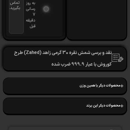
تماس
به روز
بگیرید.
رسانی
7
دقیقه
قبل
نقد و برسی شمش نقره 30 گرمی زاهد (Zahed) طرح
کوروش با عیار 999.9 ضرب شده
لات دیگر با همین وزن
لات دیکر این برند