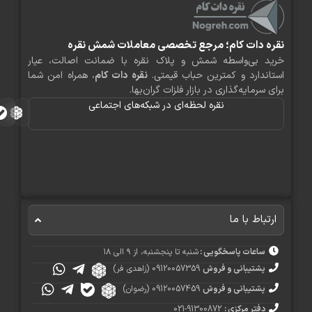
ره دات کام؛ مرجع تخصصی معاملات شمش نقره
ید بی‌واسطه شمش و پلاک نقره با ضمانت اصالت، عیار
اندارد و کمترین حباب قیمتی.
نقره دات کام
، همراه امن شما
ی سرمایه‌گذاری در بازار فلزات گران‌بها.
نقره لحظه‌ای در شبکه‌های اجتماعی
رتباط با ما
ساعات پاسخگویی :
شنبه تا پنجشنبه، از ۹ الی ۱۸
پشتیبانی و فروش
09120057359 (زاهدی فر)
پشتیبانی و فروش
09120057459 (رضوان)
دفتر مرکزی :
91300872-021