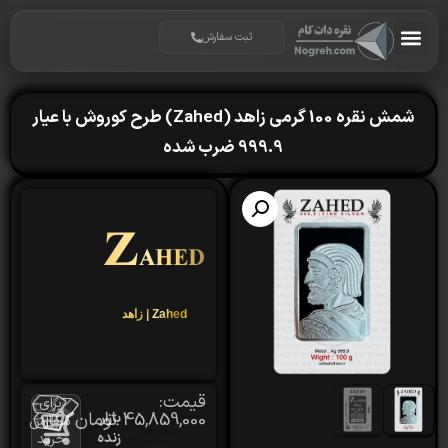
ثبت سفارش
شمش نقره 100 گرمی زاهد (Zahed) طرح کوروش با عیار
999.9 ضرب شده
Zahed | زاهد
قیمت:
برای
45,859,000
تومان
بازار
سفارش
زنده
خرید