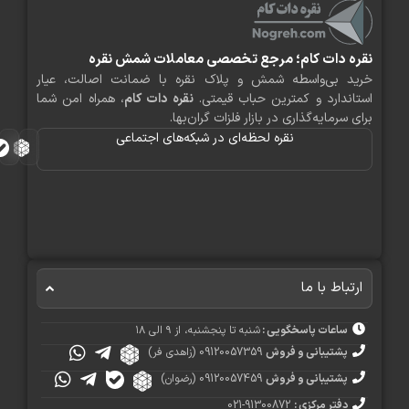
ره دات کام؛ مرجع تخصصی معاملات شمش نقره
ید بی‌واسطه شمش و پلاک نقره با ضمانت اصالت، عیار
اندارد و کمترین حباب قیمتی.
نقره دات کام
، همراه امن شما
ی سرمایه‌گذاری در بازار فلزات گران‌بها.
نقره لحظه‌ای در شبکه‌های اجتماعی
رتباط با ما
ساعات پاسخگویی :
شنبه تا پنجشنبه، از ۹ الی ۱۸
پشتیبانی و فروش
09120057359 (زاهدی فر)
پشتیبانی و فروش
09120057459 (رضوان)
دفتر مرکزی :
91300872-021