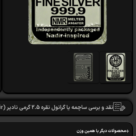
نقد و برسی ساچمه یا گرانول نقره 2.5 گرمی نادیر (Nadir) با عیار 999.9
محصولات دیگر با همین وزن