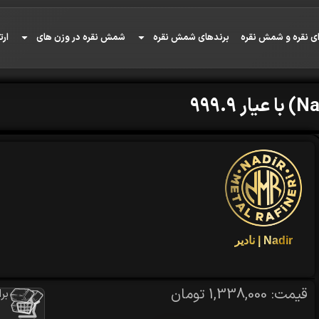
ی نقره و شمش نقره
برندهای شمش نقره
شمش نقره در وزن های
ارت
Nadir | نادیر
قیمت:
1,338,000
تومان
بر